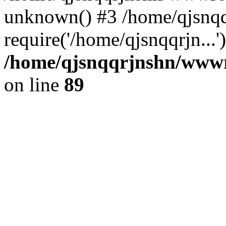
unknown() #3 /home/qjsnq
require('/home/qjsnqqrjn...
/home/qjsnqqrjnshn/wwwro
on line
89