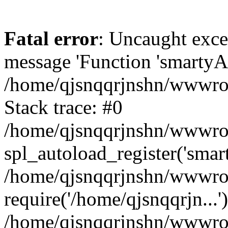
Fatal error
: Uncaught exce
message 'Function 'smartyAu
/home/qjsnqqrjnshn/wwwroot
Stack trace: #0
/home/qjsnqqrjnshn/wwwroot
spl_autoload_register('smar
/home/qjsnqqrjnshn/wwwroot
require('/home/qjsnqqrjn...'
/home/qjsnqqrjnshn/wwwroo