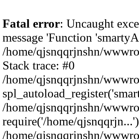
Fatal error
: Uncaught exce
message 'Function 'smartyAu
/home/qjsnqqrjnshn/wwwroot
Stack trace: #0
/home/qjsnqqrjnshn/wwwroot
spl_autoload_register('smar
/home/qjsnqqrjnshn/wwwroot
require('/home/qjsnqqrjn...'
/home/qjsnqqrjnshn/wwwroo