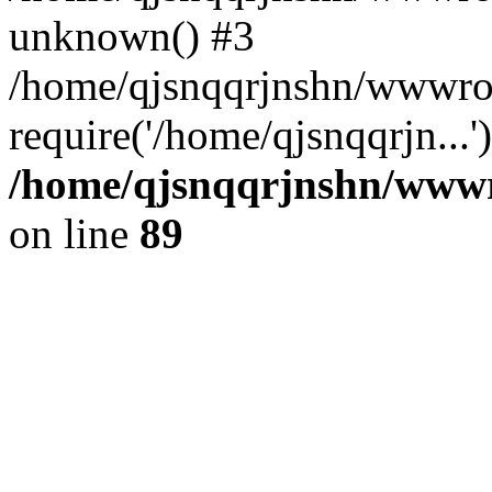
unknown() #3
/home/qjsnqqrjnshn/wwwroo
require('/home/qjsnqqrjn...
/home/qjsnqqrjnshn/wwwro
on line
89