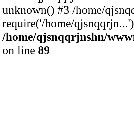
unknown() #3 /home/qjsnq
require('/home/qjsnqqrjn...
/home/qjsnqqrjnshn/wwwro
on line
89