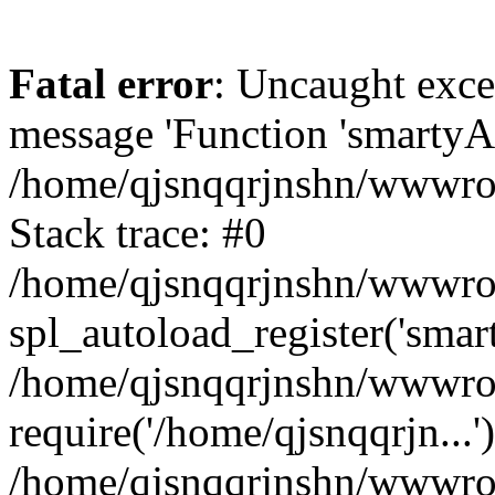
Fatal error
: Uncaught exce
message 'Function 'smartyAu
/home/qjsnqqrjnshn/wwwroot
Stack trace: #0
/home/qjsnqqrjnshn/wwwroot
spl_autoload_register('smar
/home/qjsnqqrjnshn/wwwroot
require('/home/qjsnqqrjn...'
/home/qjsnqqrjnshn/wwwroo